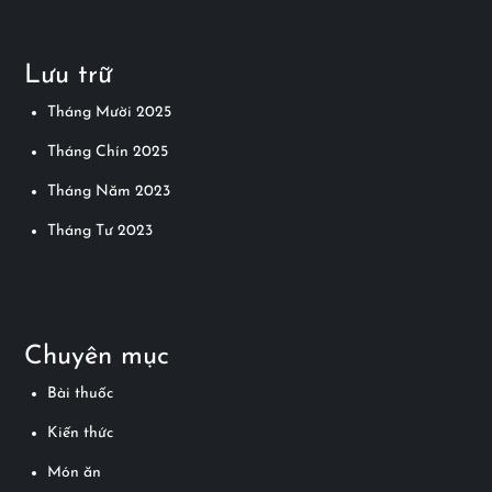
u
h
Lưu trữ
ư
Tháng Mười 2025
ớ
Tháng Chín 2025
n
Tháng Năm 2023
Tháng Tư 2023
g
b
à
Chuyên mục
i
Bài thuốc
v
Kiến thức
Món ăn
i