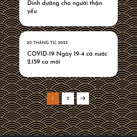
Dinh dưỡng cho người thận
yếu
COVID-19 Ngày 19-4 cả nước
2.159 ca mới
Đ
Page
Page
Next
1
2
i
page
ề