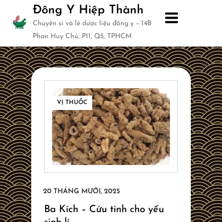
Skip
Đông Y Hiệp Thành
to
Chuyên sỉ và lẻ dược liệu đông y – 14B
content
Phan Huy Chú, P11, Q5, TPHCM
VỊ THUỐC
Ba Kích – Cứu tinh cho yếu