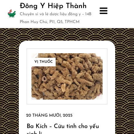
Skip
Đông Y Hiệp Thành
to
Chuyên sỉ và lẻ dược liệu đông y – 14B
content
Phan Huy Chú, P11, Q5, TPHCM
VỊ THUỐC
Ba Kích – Cứu tinh cho yếu