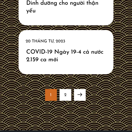
Dinh dưỡng cho người thận
yếu
COVID-19 Ngày 19-4 cả nước
2.159 ca mới
Đ
Page
Page
Next
1
2
i
page
ề