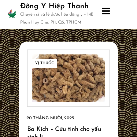
Skip
Đông Y Hiệp Thành
to
Chuyên sỉ và lẻ dược liệu đông y – 14B
content
Phan Huy Chú, P11, Q5, TPHCM
VỊ THUỐC
Ba Kích – Cứu tinh cho yếu