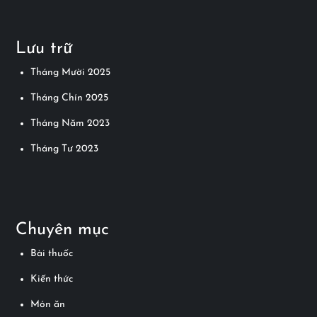
u
h
Lưu trữ
ư
Tháng Mười 2025
ớ
Tháng Chín 2025
n
Tháng Năm 2023
Tháng Tư 2023
g
b
à
Chuyên mục
i
Bài thuốc
v
Kiến thức
Món ăn
i