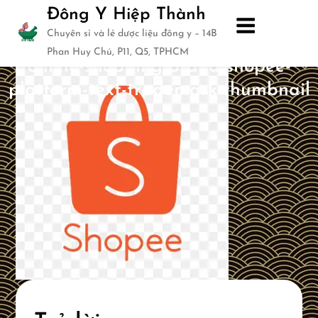
Skip
Đông Y Hiệp Thành
to
Chuyên sỉ và lẻ dược liệu đông y – 14B
png-clipart-logo-shopee-indonesia-
content
Phan Huy Chú, P11, Q5, TPHCM
online-shopping-brand-shopee-
platform-text-trademark-thumbnail