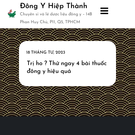
Skip
Đông Y Hiệp Thành
to
Chuyên sỉ và lẻ dược liệu đông y – 14B
content
Phan Huy Chú, P11, Q5, TPHCM
Trị ho ? Thử ngay 4 bài thuốc
đông y hiệu quả