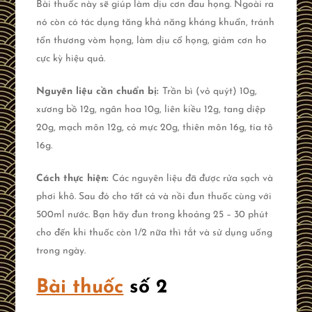
Bài thuốc này sẽ giúp làm dịu cơn đau họng. Ngoài ra
nó còn có tác dụng tăng khả năng kháng khuẩn, tránh
tổn thương vòm họng, làm dịu cổ họng, giảm cơn ho
cực kỳ hiệu quả.
Nguyên liệu cần chuẩn bị:
Trần bì (vỏ quýt) 10g,
xương bồ 12g, ngân hoa 10g, liên kiều 12g, tang diệp
20g, mạch môn 12g, cỏ mực 20g, thiên môn 16g, tía tô
16g.
Cách thực hiện:
Các nguyên liệu đã được rửa sạch và
phơi khô. Sau đó cho tất cả và nồi đun thuốc cùng với
500ml nước. Bạn hãy đun trong khoảng 25 – 30 phút
cho đến khi thuốc còn 1/2 nữa thì tắt và sử dụng uống
trong ngày.
Bài thuốc
số 2