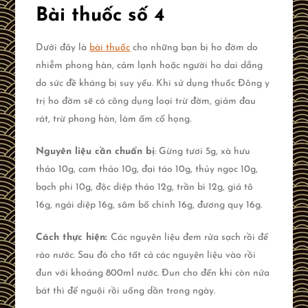
Bài thuốc số 4
Dưới đây là
bài thuốc
cho những bạn bị ho đờm do
nhiễm phong hàn, cảm lạnh hoặc người ho dai dẳng
do sức đề kháng bị suy yếu. Khi sử dụng thuốc Đông y
trị ho đờm sẽ có công dụng loại trừ đờm, giảm đau
rát, trừ phong hàn, làm ấm cổ họng.
Nguyên liệu cần chuẩn bị
: Gừng tươi 5g, xà hưu
thảo 10g, cam thảo 10g, đại táo 10g, thủy ngọc 10g,
bạch phi 10g, độc diệp thảo 12g, trần bì 12g, giả tô
16g, ngải diệp 16g, sâm bố chính 16g, đương quy 16g.
Cách thực hiện:
Các nguyên liệu đem rửa sạch rồi để
ráo nước. Sau đó cho tất cả các nguyên liệu vào rồi
đun với khoảng 800ml nước. Đun cho đến khi còn nửa
bát thì để nguội rồi uống dần trong ngày.