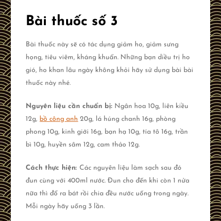
Bài thuốc số 3
Bài thuốc này sẽ có tác dụng giảm ho, giảm sưng
họng, tiêu viêm, kháng khuẩn. Những bạn diều trị ho
gió, ho khan lâu ngày không khỏi hãy sử dụng bài bài
thuốc này nhé.
Nguyên liệu cần chuẩn bị:
Ngân hoa 10g, liên kiều
12g,
bồ công anh
20g, lá húng chanh 16g, phòng
phong 10g, kinh giới 16g, bạn hạ 10g, tía tô 16g, trần
bì 10g, huyền sâm 12g, cam thảo 12g.
Cách thực hiện:
Các nguyên liệu làm sạch sau đó
đun cùng với 400ml nước. Đun cho đến khi còn 1 nửa
nữa thì đổ ra bát rồi chia đều nước uống trong ngày.
Mỗi ngày hãy uống 3 lần.