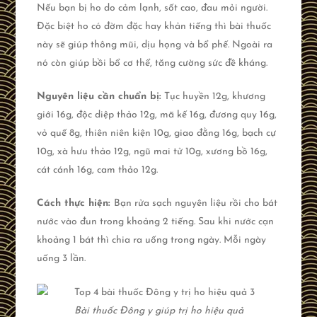
Nếu bạn bị ho do cảm lạnh, sốt cao, đau mỏi người.
Đặc biệt ho có đờm đặc hay khản tiếng thì bài thuốc
này sẽ giúp thông mũi, dịu họng và bổ phế. Ngoài ra
nó còn giúp bồi bổ cơ thể, tăng cường sức đề kháng.
Nguyên liệu cần chuẩn bị:
Tục huyền 12g, khương
giới 16g, độc diệp thảo 12g, mã kế 16g, đương quy 16g,
vỏ quế 8g, thiên niên kiện 10g, giao đằng 16g, bạch cự
10g, xà hưu thảo 12g, ngũ mai tử 10g, xương bồ 16g,
cát cánh 16g, cam thảo 12g.
Cách thực hiện:
Bạn rửa sạch nguyên liệu rồi cho bát
nước vào đun trong khoảng 2 tiếng. Sau khi nước cạn
khoảng 1 bát thì chia ra uống trong ngày. Mỗi ngày
uống 3 lần.
Bài thuốc Đông y giúp trị ho hiệu quả