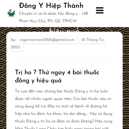
Skip
Đông Y Hiệp Thành
to
Chuyên sỉ và lẻ dược liệu đông y – 14B
content
Trị ho ? Thử ngay 4 bài thuốc đông y
Phan Huy Chú, P11, Q5, TPHCM
hiệu quả
by:
rogernorman2506@gmail.com
Trị ho ? Thử ngay 4 bài thuốc
đông y hiệu quả
Từ xưa đến nay những bài thuốc Đông y trị ho luôn
được rất nhiều người quan tâm. Các bài thuốc này có
cộng dụng hỗ trợ điều trị một số bệnh về đường hô
hấp như ho đờm, ho khan, ho dai dẳng,… Vậy sử dụng
thuốc Đông y trị ho có đờm có được không? Hãy cùng
Nhà Thuốc Long Châu tìm hiểu ngay trong bài viết