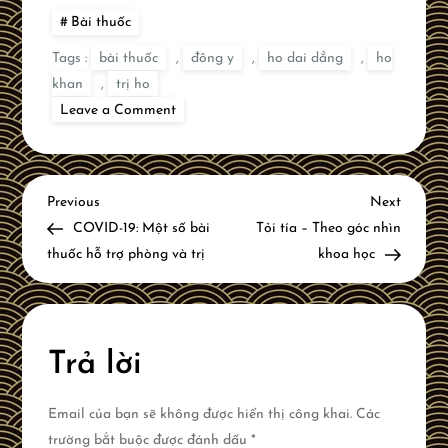
Bài thuốc
Tags :
bài thuốc
,
đông y
,
ho dai dẳng
,
ho
khan
,
trị ho
on
Leave a Comment
Trị
ho
?
Thử
ngay
Đ
4
Previous
Next
Previous
Next
bài
Post
Post
COVID-19: Một số bài
Tỏi tía – Theo góc nhìn
thuốc
i
đông
thuốc hỗ trợ phòng và trị
khoa học
y
hiệu
ề
quả
u
Trả lời
h
Email của bạn sẽ không được hiển thị công khai.
Các
ư
trường bắt buộc được đánh dấu
*