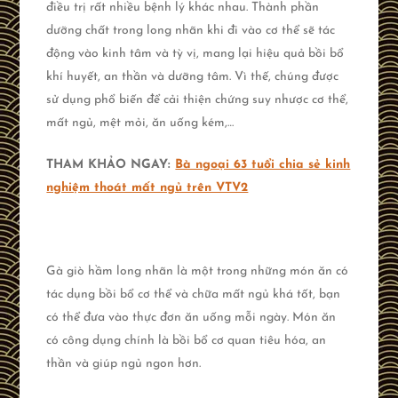
điều trị rất nhiều bệnh lý khác nhau. Thành phần
dưỡng chất trong long nhãn khi đi vào cơ thể sẽ tác
động vào kinh tâm và tỳ vị, mang lại hiệu quả bồi bổ
khí huyết, an thần và dưỡng tâm. Vì thế, chúng được
sử dụng phổ biến để cải thiện chứng suy nhược cơ thể,
mất ngủ, mệt mỏi, ăn uống kém,…
THAM KHẢO NGAY:
Bà ngoại 63 tuổi chia sẻ kinh
nghiệm thoát mất ngủ trên VTV2
Gà giò hầm long nhãn là một trong những món ăn có
tác dụng bồi bổ cơ thể và chữa mất ngủ khá tốt, bạn
có thể đưa vào thực đơn ăn uống mỗi ngày. Món ăn
có công dụng chính là bồi bổ cơ quan tiêu hóa, an
thần và giúp ngủ ngon hơn.