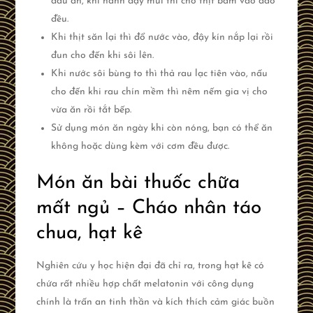
dầu ăn, khi hành dậy mùi thì cho thịt băm vào đảo
đều.
Khi thịt săn lại thì đổ nước vào, đậy kín nắp lại rồi
đun cho đến khi sôi lên.
Khi nước sôi bùng to thì thả rau lạc tiên vào, nấu
cho đến khi rau chín mềm thì nêm nếm gia vị cho
vừa ăn rồi tắt bếp.
Sử dụng món ăn ngày khi còn nóng, bạn có thể ăn
không hoặc dùng kèm với cơm đều được.
Món ăn bài thuốc chữa
mất ngủ – Cháo nhân táo
chua, hạt kê
Nghiên cứu y học hiện đại đã chỉ ra, trong hạt kê có
chứa rất nhiều hợp chất melatonin với công dụng
chính là trấn an tinh thần và kích thích cảm giác buồn