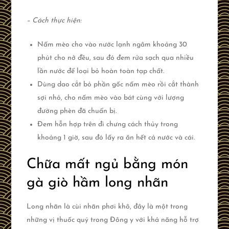
– Cách thực hiện:
Nấm mèo cho vào nước lạnh ngâm khoảng 30
phút cho nở đều, sau đó đem rửa sạch qua nhiều
lần nước để loại bỏ hoàn toàn tạp chất.
Dùng dao cắt bỏ phần gốc nấm mèo rồi cắt thành
sợi nhỏ, cho nấm mèo vào bát cùng với lượng
đường phèn đã chuẩn bị.
Đem hỗn hợp trên đi chưng cách thủy trong
khoảng 1 giờ, sau đó lấy ra ăn hết cả nước và cái.
Chữa mất ngủ bằng món
gà giò hầm long nhãn
Long nhãn là cùi nhãn phơi khô, đây là một trong
những vị thuốc quý trong Đông y với khả năng hỗ trợ