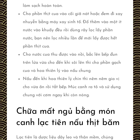
làm sạch hoàn toàn.
Cho phần thịt cua vào cối giã nát hoặc đem đi xay
nhuyễn bằng máy xay sinh tố. Đổ thêm vào một ít
nước vào khuấy đều rồi dùng rây lọc lấy phần
nước, bạn nên lọc nhiều lần để mới lấy được hết
phần thịt cua.
Cho nước cua thu được vào nồi, bắc lên bếp đun
trên lửa vừa cho đến khi sôi lên thì cho phần gạch
cua và hoa thiên lý vào nấu chung
Nấu đến khi hoa thiên lý chín thì nêm nêm gia vị
cho vừa ăn rồi tắt bếp. Múc canh ra tô và sử dụng
chung với cơm ngay khi còn nóng.
Chữa mất ngủ bằng món
canh lạc tiên nấu thịt băm
Lạc tiên là dược liệu dây leo và thân mềm, chúng