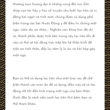
thường mọc hoang dại ở những vùng đồi núi. Ghi
chép của tài liệu y học cổ truyền cho biết, lạc tiên có vị
đắng hơi ngọt và tính mát, chúng được sử dụng phổ
biến trong các bài thuốc Đông y để điều trị chứng mất
ngủ, viêm da, an thần,… Nghiên cứu khoa học đã chỉ
ra, thành phần dược tính bên trong cây lạc tiên khi đi
vào cơ thể sẽ tác động trực tiếp lên hệ thần kinh để
trấn an tinh thần, đẩy lùi tâm lý lo âu và hồi hộp gây
mất ngủ.
Bạn có thể sử dụng lạc tiên như một loại rau để chế
biến thành các món ăn để sử dụng, điều này sẽ có tác
động rất tốt đến tình trạng mất ngủ của bản thân.
Dưới đây là cách nấu canh lạc tiên thịt băm bạn có
thể tham khảo: