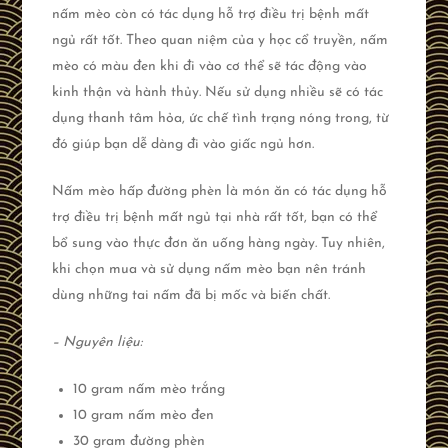
nấm mèo còn có tác dụng hỗ trợ điều trị bệnh mất
ngủ rất tốt. Theo quan niệm của y học cổ truyền, nấm
mèo có màu đen khi đi vào cơ thể sẽ tác động vào
kinh thận và hành thủy. Nếu sử dụng nhiều sẽ có tác
dụng thanh tâm hỏa, ức chế tình trạng nóng trong, từ
đó giúp bạn dễ dàng đi vào giấc ngủ hơn.
Nấm mèo hấp đường phèn là món ăn có tác dụng hỗ
trợ điều trị bệnh mất ngủ tại nhà rất tốt, bạn có thể
bổ sung vào thực đơn ăn uống hàng ngày. Tuy nhiên,
khi chọn mua và sử dụng nấm mèo bạn nên tránh
dùng những tai nấm đã bị mốc và biến chất.
– Nguyên liệu:
10 gram nấm mèo trắng
10 gram nấm mèo đen
30 gram đường phèn