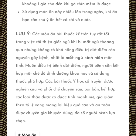
khoảng 1 giờ cho đến khi gà chín mềm là được.
Sử dụng món ăn này nhiều lần trong ngày, khi ăn
bạn cần chú ý ăn hết cả cái và nước.
LƯU Ý:
Các món ăn bài thuốc kể trên tuy rất tốt
trong việc cải thiện giấc ngủ khi bị mất ngủ thoáng
qua nhưng không có khả năng điều trị dứt điểm căn
nguyên gây bệnh, nhất là
mất ngủ kinh niên
mãn
tính. Muốn điều trị bệnh dứt điểm, người bệnh cần kết
hợp một chế độ dinh dưỡng khoa học và sử dụng
thuốc phù hợp. Các bài thuốc Y học cổ truyền được
nghiên cứu và phối chế chuyên sâu, bài bản, kết hợp
các loại thảo dược có dược tính mạnh mẽ, gia giảm
theo tỷ lệ vàng mang lại hiệu quả cao và an toàn
được chuyên gia khuyên dùng, đa số người bệnh lựa
chọn.
Món ăn