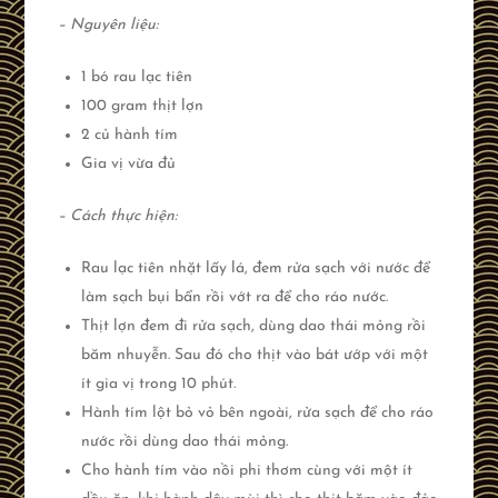
– Nguyên liệu:
1 bó rau lạc tiên
100 gram thịt lợn
2 củ hành tím
Gia vị vừa đủ
– Cách thực hiện:
Rau lạc tiên nhặt lấy lá, đem rửa sạch với nước để
làm sạch bụi bẩn rồi vớt ra để cho ráo nước.
Thịt lợn đem đi rửa sạch, dùng dao thái mỏng rồi
băm nhuyễn. Sau đó cho thịt vào bát ướp với một
ít gia vị trong 10 phút.
Hành tím lột bỏ vỏ bên ngoài, rửa sạch để cho ráo
nước rồi dùng dao thái mỏng.
Cho hành tím vào nồi phi thơm cùng với một ít