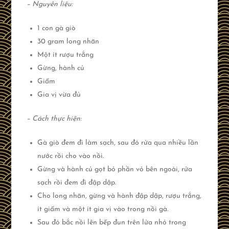
– Nguyên liệu:
1 con gà giò
30 gram long nhãn
Một ít rượu trắng
Gừng, hành củ
Giấm
Gia vị vừa đủ
– Cách thực hiện:
Gà giò đem đi làm sạch, sau đó rửa qua nhiều lần
nước rồi cho vào nồi.
Gừng và hành củ gọt bỏ phần vỏ bên ngoài, rửa
sạch rồi đem đi đập dập.
Cho long nhãn, gừng và hành đập dập, rượu trắng,
ít giấm và một ít gia vị vào trong nồi gà.
Sau đó bắc nồi lên bếp đun trên lửa nhỏ trong