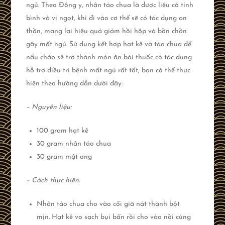
ngủ. Theo Đông y, nhân táo chua là dược liệu có tính
bình và vị ngọt, khi đi vào cơ thể sẽ có tác dụng an
thần, mang lại hiệu quả giảm hồi hộp và bồn chồn
gây mất ngủ. Sử dụng kết hợp hạt kê và táo chua để
nấu cháo sẽ trở thành món ăn bài thuốc có tác dụng
hỗ trợ điều trị bệnh mất ngủ rất tốt, bạn có thể thực
hiện theo hướng dẫn dưới đây:
– Nguyên liệu:
100 gram hạt kê
30 gram nhân táo chua
30 gram mật ong
– Cách thực hiện:
Nhân táo chua cho vào cối giã nát thành bột
mịn. Hạt kê vo sạch bụi bẩn rồi cho vào nồi cùng