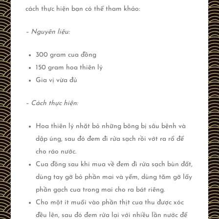
cách thực hiện bạn có thể tham khảo:
– Nguyên liệu:
300 gram cua đồng
150 gram hoa thiên lý
Gia vị vừa đủ
– Cách thực hiện:
Hoa thiên lý nhặt bỏ những bông bị sâu bệnh và
dập úng, sau đó đem đi rửa sạch rồi vớt ra rổ để
cho ráo nước.
Cua đồng sau khi mua về đem đi rửa sạch bùn đất,
dùng tay gỡ bỏ phần mai và yếm, dùng tăm gỡ lấy
phần gạch cua trong mai cho ra bát riêng.
Cho một ít muối vào phần thịt cua thu được xóc
đều lên, sau đó đem rửa lại với nhiều lần nước để