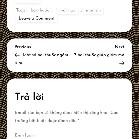
Tags :
bài thuốc
,
mất ngủ
,
món ăn
on
Leave a Comment
5
Món
Ăn
–
Bài
Đ
Thuốc
Previous
Next
Previous
Next
Chữa
Post
Post
Một số bài thuốc ngâm
7 bài thuốc giúp giảm mỡ
Mất
i
Ngủ
rượu
Hiệu
Quả,
ề
Dễ
Làm
u
Trả lời
h
Email của bạn sẽ không được hiển thị công khai.
Các
ư
trường bắt buộc được đánh dấu
*
ớ
Bình luận
*